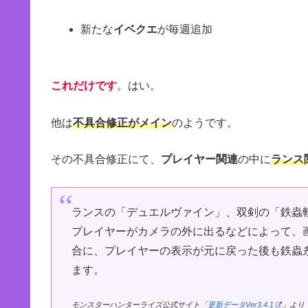
新たな
イベクエ
が毎週追加
これだけです
。はい。
他は
不具合修正がメイン
のようです。
その不具合修正にて、
プレイヤー関連
の中に
ランス
ランスの「デュエルヴァイン」、双剣の「鉄蟲
プレイヤーがカメラの外に出るなどによって、
合に、プレイヤーの表示が元に戻った後も鉄蟲
ます。
モンスターハンターライズ公式サイト「
更新データVer3.4.1
」より