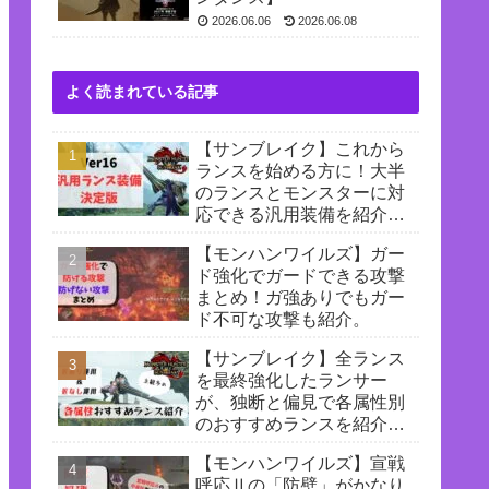
2026.06.06
2026.06.08
よく読まれている記事
【サンブレイク】これから
ランスを始める方に！大半
のランスとモンスターに対
応できる汎用装備を紹介
【Ver16最終装備】
【モンハンワイルズ】ガー
ド強化でガードできる攻撃
まとめ！ガ強ありでもガー
ド不可な攻撃も紹介。
【サンブレイク】全ランス
を最終強化したランサー
が、独断と偏見で各属性別
のおすすめランスを紹介！
【匠あり運用&匠なし運
【モンハンワイルズ】宣戦
用】
呼応Ⅱの「防壁」がかなり