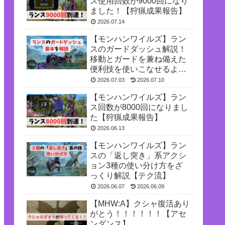
ス使用回数が9000回になり
ました！【狩猟成果報告】
2026.07.14
【モンハンワイルズ】ラン
スのガードダッシュ解説！
移動とガードを兼ね備えた
便利技を使いこなせるよう
になろう
2026.07.03
2026.07.10
【モンハンワイルズ】ラン
ス回数が8000回になりまし
た【狩猟成果報告】
2026.06.13
【モンハンワイルズ】ラン
スの「返し突き」系アクシ
ョン3種の使い分け方をざ
っくり解説【テク流】
2026.06.07
2026.06.09
【MHW:A】クシャ復活あり
がとう！！！！！！【アセ
ンダンス】