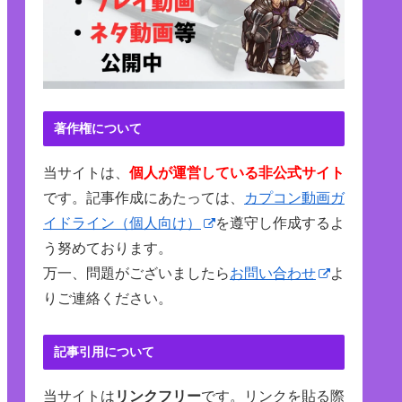
著作権について
当サイトは、
個人が運営している非公式サイト
です。記事作成にあたっては、
カプコン動画ガ
イドライン（個人向け）
を遵守し作成するよ
う努めております。
万一、問題がございましたら
お問い合わせ
よ
りご連絡ください。
記事引用について
当サイトは
リンクフリー
です。リンクを貼る際