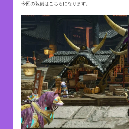
自身のMH経験が誰かの役に立
などを発信中。
管理人の生態詳細は
こちら
。
百竜鎗Ⅳ(龍属性Ver)
今回の装備はこちらになります。