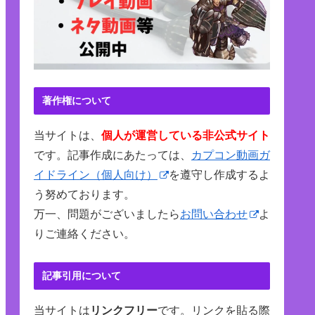
著作権について
当サイトは、
個人が運営している非公式サイト
です。記事作成にあたっては、
カプコン動画ガ
イドライン（個人向け）
を遵守し作成するよ
う努めております。
万一、問題がございましたら
お問い合わせ
よ
りご連絡ください。
記事引用について
当サイトは
リンクフリー
です。リンクを貼る際