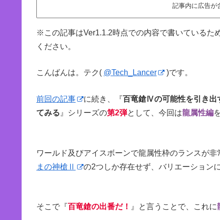
記事内に広告が
※この記事はVer1.1.2時点での内容で書いてい
ください。
こんばんは。テク(
@Tech_Lancer
)です。
前回の記事
に続き、『
百竜鎗Ⅳの可能性を引き出
てみる
』シリーズの
第2弾
として、今回は
龍属性編
ワールド及びアイスボーンで龍属性枠のランスが非
まの神槍Ⅱ
の2つしか存在せず、バリエーション
そこで『
百竜鎗の出番だ！
』と言うことで、これに