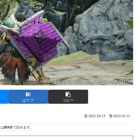
はてブ
コピー
2021.04.13
2023.02.11
事は
約4分
で読めます。