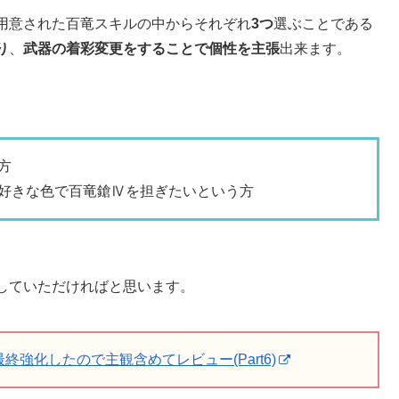
用意された百竜スキルの中からそれぞれ
3つ
選ぶことである
り
、
武器の着彩変更をすることで個性を主張
出来ます。
方
好きな色で百竜鎗Ⅳを担ぎたいという方
していただければと思います。
強化したので主観含めてレビュー(Part6)