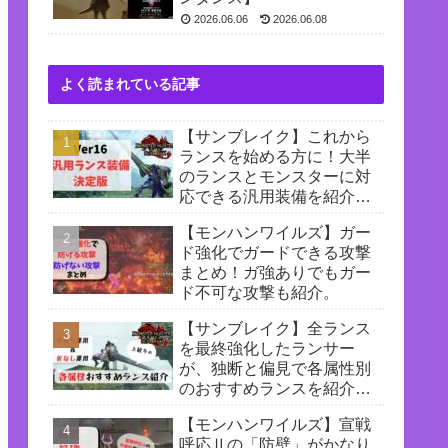
2026.06.06
2026.06.08
よく読まれている記事
【サンブレイク】これから
ランスを始める方に！大半
のランスとモンスターに対
応できる汎用装備を紹介
【Ver16最終装備】
【モンハンワイルズ】ガー
ド強化でガードできる攻撃
まとめ！ガ強ありでもガー
ド不可な攻撃も紹介。
【サンブレイク】全ランス
を最終強化したランサー
が、独断と偏見で各属性別
のおすすめランスを紹介！
【匠あり運用&匠なし運
【モンハンワイルズ】宣戦
用】
呼応Ⅱの「防壁」がかなり