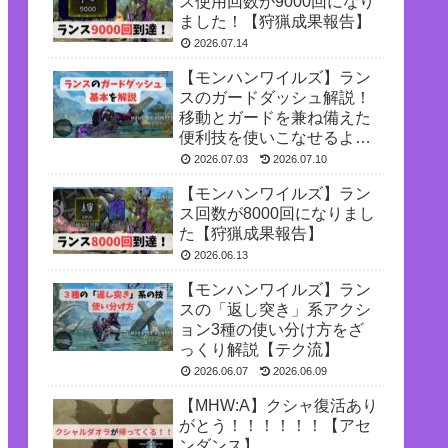
ス使用回数が9000回になり
ました！【狩猟成果報告】
2026.07.14
【モンハンワイルズ】ラン
スのガードダッシュ解説！
移動とガードを兼ね備えた
便利技を使いこなせるよう
になろう
2026.07.03
2026.07.10
【モンハンワイルズ】ラン
ス回数が8000回になりまし
た【狩猟成果報告】
2026.06.13
【モンハンワイルズ】ラン
スの「返し突き」系アクシ
ョン3種の使い分け方をざ
っくり解説【テク流】
2026.06.07
2026.06.09
【MHW:A】クシャ復活あり
がとう！！！！！！【アセ
ンダンス】