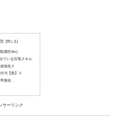
次
龍属性Ver)
せている百竜スキル
性値強化Ⅱ
性付与【龍】Ⅱ
心率激化
ンサーリンク