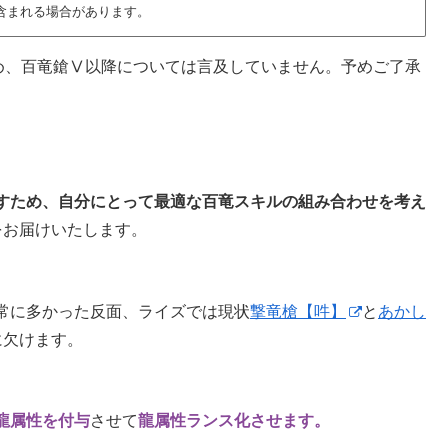
含まれる場合があります。
るため、百竜鎗Ⅴ以降については言及していません。予めご了承
すため、自分にとって最適な百竜スキルの組み合わせを考え
をお届けいたします。
常に多かった反面、ライズでは現状
撃竜槍【吽】
と
あかし
に欠けます。
龍属性を付与
させて
龍属性ランス化させます。