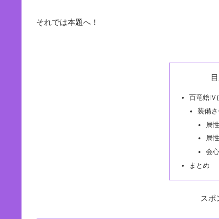
それでは本題へ！
目
百竜鎗Ⅳ(
装備さ
属
属
会
まとめ
スポ