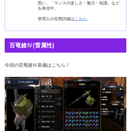
思い、「ランスの楽しさ・魅力・知識」など
を発信中。
管理人の生態詳細は
こちら
。
百竜鎗Ⅳ(雷属性)
今回の百竜鎗Ⅳ装備はこちら！