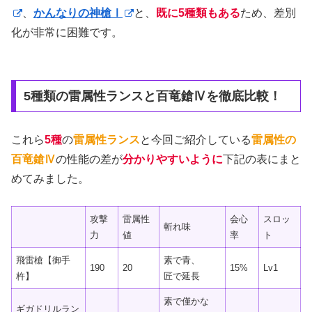
、
かんなりの神槍Ⅰ
と、
既に5種類もある
ため、差別
化が非常に困難です。
5種類の雷属性ランスと百竜鎗Ⅳを徹底比較！
これら
5種
の
雷属性ランス
と今回ご紹介している
雷属性の
百竜鎗Ⅳ
の性能の差が
分かりやすいように
下記の表にまと
めてみました。
攻撃
雷属性
会心
スロッ
斬れ味
力
値
率
ト
飛雷槍【御手
素で青、
190
20
15%
Lv1
杵】
匠で延長
素で僅かな
ギガドリルラン