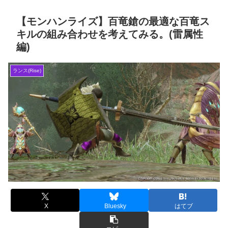
【モンハンライズ】百竜鎗の最適な百竜ス
キルの組み合わせを考えてみる。(雷属性
編)
ランス(Rise)
X
Bluesky
はてブ