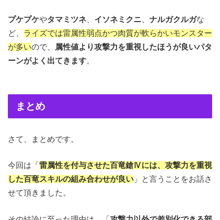
プケプケ
や
タマミツネ
、
イソネミクニ
、
ナルガクルガ
な
ど、
ライズでは雷属性弱点かつ肉質が軟らかいモンスター
が多い
ので、
属性値より攻撃力を重視したほうが良いパタ
ーンがよく出てきます
。
まとめ
さて、まとめです。
今回は「
雷属性を付与させた百竜鎗Ⅳには、攻撃力を重視
した百竜スキルの組み合わせが良い
」と言うことをお話さ
せて頂きました。
その結論に至った理由は、「
攻撃力以外で差別化できる部