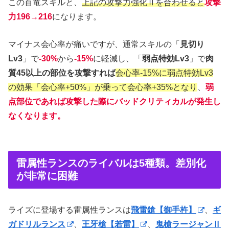
この百竜スキルと、
上記の攻撃力強化Ⅱを合わせると
攻撃
力196→216
になります。
マイナス会心率が痛いですが、通常スキルの「
見切り
Lv3
」で
-30%
から
-15%
に軽減し、「
弱点特効Lv3
」で
肉
質45以上の部位を攻撃すれば
会心率-15%に弱点特効Lv3
の効果「会心率+50%」が乗って会心率+35%となり
、
弱
点部位であれば攻撃した際にバッドクリティカルが発生し
なくなります。
雷属性ランスのライバルは5種類。差別化
が非常に困難
ライズに登場する雷属性ランスは
飛雷鎗【御手杵】
、
ギ
ガドリルランス
、
王牙槍【若雷】
、
鬼槍ラージャンⅡ