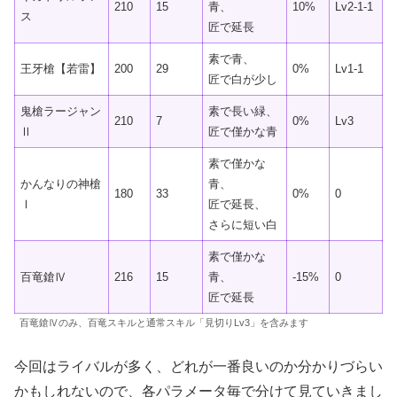
210
15
青、
10%
Lv2-1-1
ス
匠で延長
素で青、
王牙槍【若雷】
200
29
0%
Lv1-1
匠で白が少し
鬼槍ラージャン
素で長い緑、
210
7
0%
Lv3
Ⅱ
匠で僅かな青
素で僅かな
かんなりの神槍
青、
180
33
0%
0
Ⅰ
匠で延長、
さらに短い白
素で僅かな
百竜鎗Ⅳ
216
15
青、
-15%
0
匠で延長
百竜鎗Ⅳのみ、百竜スキルと通常スキル「見切りLv3」を含みます
今回はライバルが多く、どれが一番良いのか分かりづらい
かもしれないので、各パラメータ毎で分けて見ていきまし