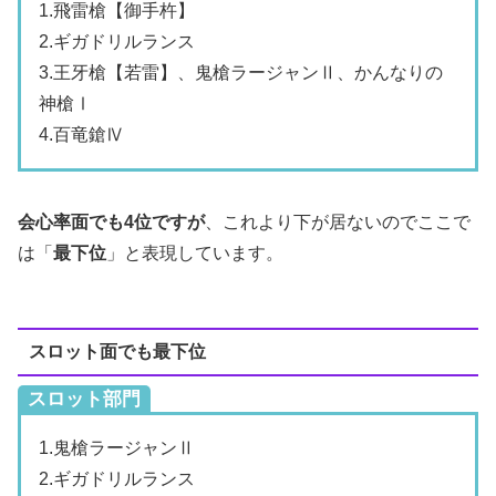
1.飛雷槍【御手杵】
2.ギガドリルランス
3.王牙槍【若雷】、鬼槍ラージャンⅡ、かんなりの
神槍Ⅰ
4.百竜鎗Ⅳ
会心率面でも4位ですが
、これより下が居ないのでここで
は「
最下位
」と表現しています。
スロット面でも最下位
スロット部門
1.鬼槍ラージャンⅡ
2.ギガドリルランス