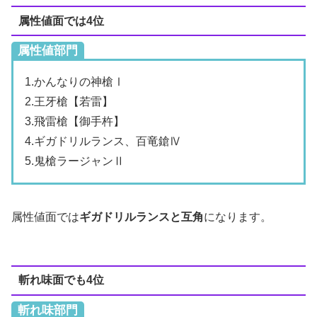
属性値面では4位
属性値部門
1.かんなりの神槍Ⅰ
2.王牙槍【若雷】
3.飛雷槍【御手杵】
4.ギガドリルランス、百竜鎗Ⅳ
5.鬼槍ラージャンⅡ
属性値面では
ギガドリルランスと互角
になります。
斬れ味面でも4位
斬れ味部門