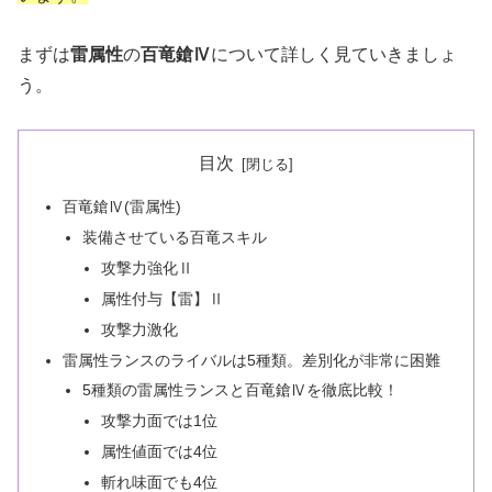
まずは
雷属性
の
百竜鎗Ⅳ
について詳しく見ていきましょ
う。
目次
百竜鎗Ⅳ(雷属性)
装備させている百竜スキル
攻撃力強化Ⅱ
属性付与【雷】Ⅱ
攻撃力激化
雷属性ランスのライバルは5種類。差別化が非常に困難
5種類の雷属性ランスと百竜鎗Ⅳを徹底比較！
攻撃力面では1位
属性値面では4位
斬れ味面でも4位