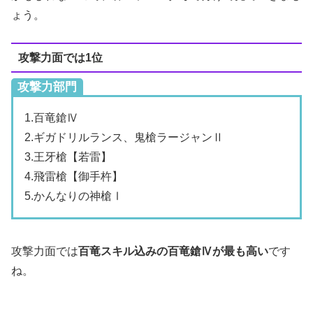
ょう。
攻撃力面では1位
攻撃力部門
1.百竜鎗Ⅳ
2.ギガドリルランス、鬼槍ラージャンⅡ
3.王牙槍【若雷】
4.飛雷槍【御手杵】
5.かんなりの神槍Ⅰ
攻撃力面では
百竜スキル込みの百竜鎗Ⅳが最も高い
です
ね。