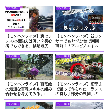
ランス(Rise)
ランス(Rise)
【モンハンライズ】実はラ
【モンハンライズ】並ラン
ンスの機動力は高い？初心
サーでも1〜2分台で周回
者でもできる、移動速度の
可能！？アルビノエキス集
遅さを手軽に補えるアクシ
めのために組んだ、耳栓あ
ョン6選
りの対フルフル用装備が快
ランス(Rise)
ランス(Rise)
適すぎた
【モンハンライズ】百竜鎗
【モンハンライズ】細部ま
の最適な百竜スキルの組み
で凝って作られた「ランス
合わせを考えてみる。(龍
の持ち手部分の裏側」のみ
属性編)
に注目してみた【総勢40
本】
ランス(Rise)
ランス(Rise)