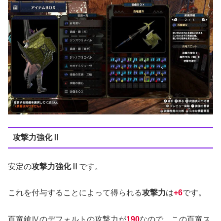
攻撃力強化Ⅱ
安定の
攻撃力強化Ⅱ
です。
これを付与することによって得られる
攻撃力
は
+6
です。
百竜鎗Ⅳのデフォルトの攻撃力が
190
なので、この百竜ス