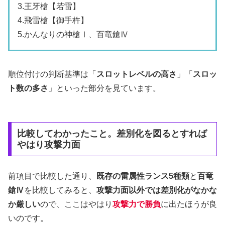
3.王牙槍【若雷】
4.飛雷槍【御手杵】
5.かんなりの神槍Ⅰ、百竜鎗Ⅳ
順位付けの判断基準は「
スロットレベルの高さ
」「
スロッ
ト数の多さ
」といった部分を見ています。
比較してわかったこと。差別化を図るとすれば
やはり攻撃力面
前項目で比較した通り、
既存の雷属性ランス5種類
と
百竜
鎗Ⅳ
を比較してみると、
攻撃力面以外では差別化がなかな
か厳しい
ので、ここはやはり
攻撃力で勝負
に出たほうが良
いのです。