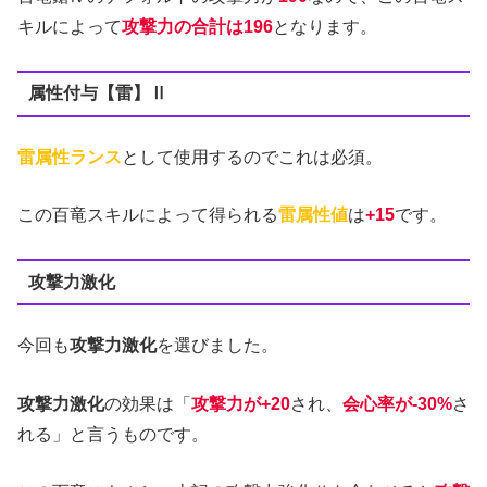
キルによって
攻撃力の合計は196
となります。
属性付与【雷】Ⅱ
雷属性ランス
として使用するのでこれは必須。
この百竜スキルによって得られる
雷属性値
は
+15
です。
攻撃力激化
今回も
攻撃力激化
を選びました。
攻撃力激化
の効果は「
攻撃力が+20
され、
会心率が-30%
さ
れる」と言うものです。