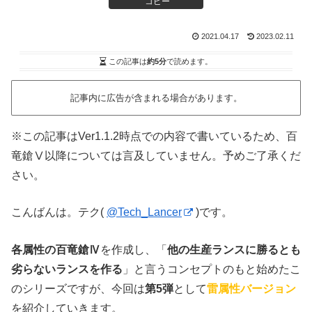
コピー
2021.04.17
2023.02.11
この記事は
約5分
で読めます。
記事内に広告が含まれる場合があります。
※この記事はVer1.1.2時点での内容で書いているため、百
竜鎗Ⅴ以降については言及していません。予めご了承くだ
さい。
こんばんは。テク(
@Tech_Lancer
)です。
各属性の百竜鎗Ⅳ
を作成し、「
他の生産ランスに勝るとも
劣らないランスを作る
」と言うコンセプトのもと始めたこ
のシリーズですが、今回は
第5弾
として
雷属性バージョン
を紹介していきます。