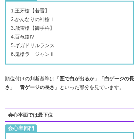
1.王牙槍【若雷】
2.かんなりの神槍Ⅰ
3.飛雷槍【御手杵】
4.百竜鎗Ⅳ
5.ギガドリルランス
6.鬼槍ラージャンⅡ
順位付けの判断基準は「
匠で白が出るか
」「
白ゲージの長
さ
」「
青ゲージの長さ
」といった部分を見ています。
会心率面では最下位
会心率部門