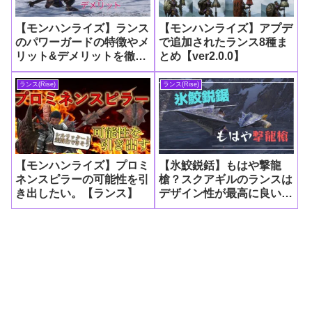
【モンハンライズ】ランス
【モンハンライズ】アプデ
のパワーガードの特徴やメ
で追加されたランス8種ま
リット&デメリットを徹底
とめ【ver2.0.0】
解説！
ランス(Rise)
ランス(Rise)
【モンハンライズ】プロミ
【氷鮫鋭銛】もはや撃龍
ネンスピラーの可能性を引
槍？スクアギルのランスは
き出したい。【ランス】
デザイン性が最高に良い！
成体個体のランスとは〇〇
が対照的。【モンハンライ
ズ】