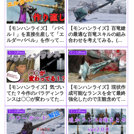
【モンハンライズ】「バベ
【モンハンライズ】百竜鎗
ルⅠ」を直接生産して「エ
の最適な百竜スキルの組み
ルダーバベル」を作ってい
合わせを考えてみる。(氷
たランサーがいるらしい
属性編)
ランス(Rise)
ランス(Rise)
【モンハンライズ】気づい
【モンハンライズ】現状作
てた？今作のパラディンラ
成可能なランスを全て最終
ンスは〇〇が変わってた！
強化したので主観含めてレ
【ランス】
ビュー(Part3)
ランス(Rise)
ランス(Rise)